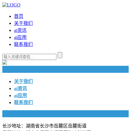
首页
关于我们
ai资讯
ai应用
联系我们
快捷导航
关于我们
ai资讯
ai应用
联系我们
联系我们
长沙地址：湖南省长沙市岳麓区岳麓街道