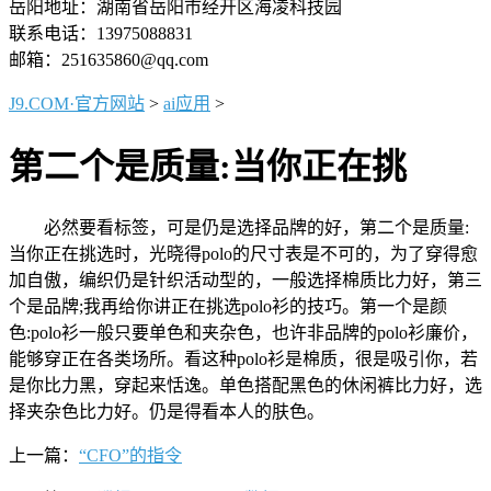
岳阳地址：湖南省岳阳市经开区海凌科技园
联系电话：13975088831
邮箱：251635860@qq.com
J9.COM·官方网站
>
ai应用
>
第二个是质量:当你正在挑
必然要看标签，可是仍是选择品牌的好，第二个是质量:
当你正在挑选时，光晓得polo的尺寸表是不可的，为了穿得愈
加自傲，编织仍是针织活动型的，一般选择棉质比力好，第三
个是品牌;我再给你讲正在挑选polo衫的技巧。第一个是颜
色:polo衫一般只要单色和夹杂色，也许非品牌的polo衫廉价，
能够穿正在各类场所。看这种polo衫是棉质，很是吸引你，若
是你比力黑，穿起来恬逸。单色搭配黑色的休闲裤比力好，选
择夹杂色比力好。仍是得看本人的肤色。
上一篇：
“CFO”的指令