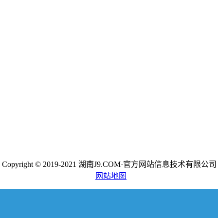
Copyright © 2019-2021 湖南J9.COM·官方网站信息技术有限公司
网站地图