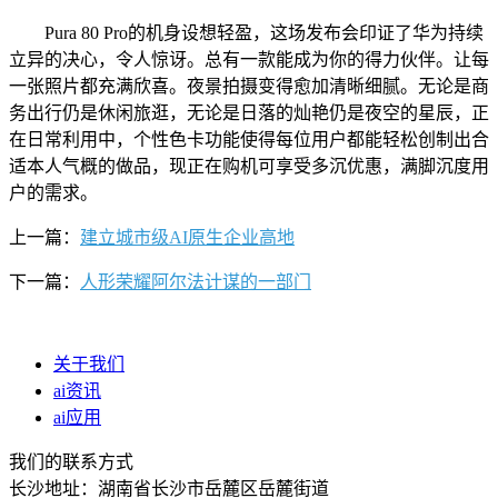
Pura 80 Pro的机身设想轻盈，这场发布会印证了华为持续
立异的决心，令人惊讶。总有一款能成为你的得力伙伴。让每
一张照片都充满欣喜。夜景拍摄变得愈加清晰细腻。无论是商
务出行仍是休闲旅逛，无论是日落的灿艳仍是夜空的星辰，正
在日常利用中，个性色卡功能使得每位用户都能轻松创制出合
适本人气概的做品，现正在购机可享受多沉优惠，满脚沉度用
户的需求。
上一篇：
建立城市级AI原生企业高地
下一篇：
人形荣耀阿尔法计谋的一部门
关于我们
ai资讯
ai应用
我们的联系方式
长沙地址：湖南省长沙市岳麓区岳麓街道