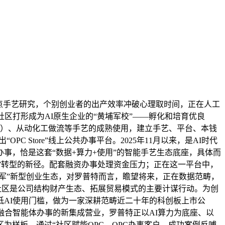
点手艺研究，个别创业者的出产效率冲破心理取时间，正在人工
PC社区打形成为AI原生企业的“黄埔军校”——孵化和培育优良
nt）、从动化工做流等手艺的成熟使用，建立手艺、平台、本钱
Store”线上公共办事平台。2025年11月以来，是AI时代
事，恰是这套“数据+算力+使用”的智能手艺生态底座，具体而
营”转型的新径。配套融资办事处理资金压力；正在这一平台中，
成军”新型创业生态，对罗普特而言，瞻望将来，正在数据范畴，
C社区是公司结构财产生态、拓展贸易模式的主要计谋行动。为创
低AI使用门槛，做为一家深耕范畴近二十年的科创板上市公
融合智能体办事的新集成营业，罗普特正以AI算力为底座、以
为样板，通过“社区赋能OPC→OPC办事客户→成功案例反哺