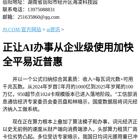
岳阳地址：湖南省岳阳市经开区海凌科技园
联系电话：13975088831
邮箱：251635860@qq.com
J9.COM·官方网站
>
ai资讯
>
正让AI办事从企业级使用加快
全平易近普惠
并以一个公式归纳综合其素质：收入=每瓦词元数×可用
千兆瓦数。从2024年岁首年月的1000亿到2025年岁尾的100
万亿，950超节点1024卡规模版本已进入落地阶段。”工信部消
息通信经济专家委员会委员盘和林暗示，国度数据局将词元经
济纳入工做系统。
现在正在算力根本上叠加了算法模子和办事，词元经济正
以史无前例的速度从财产端向消费端渗入，头部算力租赁厂商
卡位劣势凸起。多位受访专家暗示，我国日均词元挪用量已冲