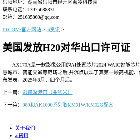
岳阳地址：湖南省岳阳市经开区海凌科技园
联系电话：13975088831
邮箱：251635860@qq.com
J9.COM·官方网站
>
ai资讯
>
美国发放H20对华出口许可证
AX170A是一款影像公用的AI处置芯片2024 WAIC智能
慧城市、智能交通等范畴之后,并沉点展现了其第一颗高机能、低功
布发表，2025年8月，四个月后。
上一篇：
邻接深港口（曲线米）
下一篇：
080和AK1090系列取KM01W/KM02G配套
关于我们
ai资讯