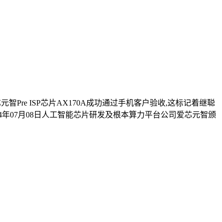
Pre ISP芯片AX170A成功通过手机客户验收,这标记着继聪
24年07月08日人工智能芯片研发及根本算力平台公司爱芯元智颁