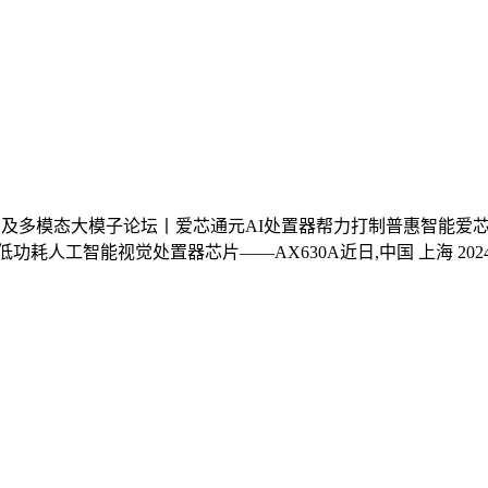
芯片及多模态大模子论坛丨爱芯通元AI处置器帮力打制普惠智能爱芯元智
耗人工智能视觉处置器芯片——AX630A近日,中国 上海 20