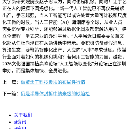
大学新研究院院长赵子忠认为，同时也是机缘。同时！让手艺
正在人的把握下阐扬感化。“新一代人工智能已不再仅是辅帮
出产，手艺越强，当人工智能可以或许处置大量可计较和尺度
化工做的时候，当人工智能（AI）海潮席卷全球，从业人员
需要沉塑专业壁垒，还能够通过数据化阐发帮帮触达用户。建
立全流程一坐式营业的办理平台。”人平易近日编委委员兼文
化部从任杜尚泽正在从题讲话中暗示。要积极防备虚假消息、
算法生态，要鞭策智能化出产，人应向“人本”寻求谜底。传媒
行业面对着如何的机缘和挑和？若何用工智能的力量，越贵，
2026文化强国扶植高峰论坛“人工智能取变化”分论坛正在深圳
举办，而是集体加快、全员进化。
上一篇：
做聚焦于科技板块的布局性行情
下一篇：
仍是半导体封拆中纳米级的缺陷检
关于我们
ai资讯
ai应用