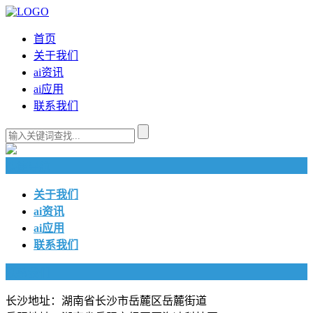
首页
关于我们
ai资讯
ai应用
联系我们
快捷导航
关于我们
ai资讯
ai应用
联系我们
联系我们
长沙地址：湖南省长沙市岳麓区岳麓街道