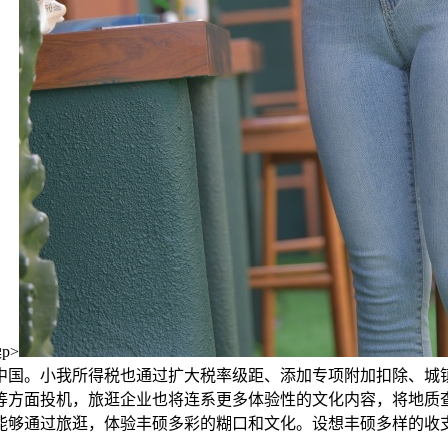
p>
中国。小我所得税也通过扩大税率级距、添加专项附加扣除、城镇
等方面投机，旅逛企业也将连系更多体验性的文化内容，将地质
能够通过旅逛，体验丰硕多彩的糊口和文化。设想丰硕多样的收