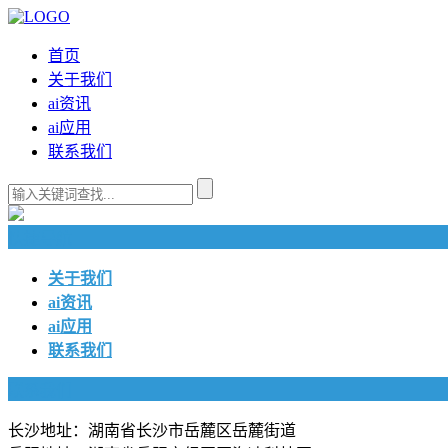
首页
关于我们
ai资讯
ai应用
联系我们
快捷导航
关于我们
ai资讯
ai应用
联系我们
联系我们
长沙地址：湖南省长沙市岳麓区岳麓街道