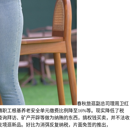
春秋旅逛副总司理周卫红
职工根基养老安全单元缴费比例降至16%等。现实降低了税
查询拜访、矿产开辟等做为纳贿的东西，搞权钱买卖，并不法收
支境逛新品。好比为消弭反复纳税，片面免签的推出，