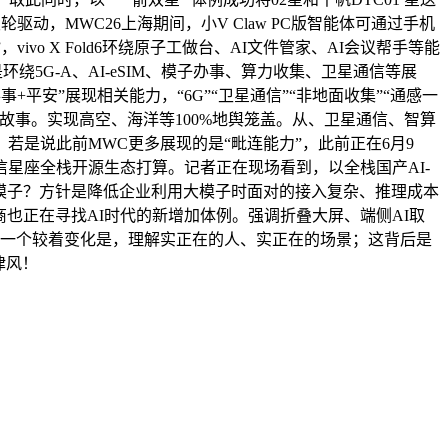
动，MWC26上海期间，小V Claw PC版智能体可通过手机
vo X Fold6环绕原子工做台、AI文件管家、AI会议帮手等能
环绕5G-A、AI-eSIM、模子办事、算力收集、卫星通信等展
安”展现相关能力，“6G”“卫星通信”“非地面收集”“通感一
事。实现高空、海洋等100%地舆笼盖。从、卫星通信、智算
是说此前MWC更多展现的是“毗连能力”，此前正在6月9
星座全栈开源生态打算。记者正在现场看到，以全栈国产AI-
:5模子？方针是降低企业利用大模子时面对的接入复杂、推理成本
也正在寻找AI时代的新增加体例。强调折叠大屏、端侧AI取
的一个较着变化是，理解实正在的人、实正在的场景；这背后是
律风！