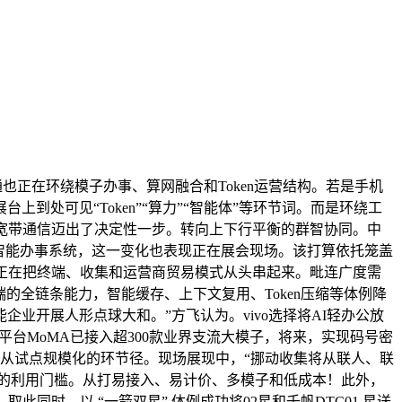
正在环绕模子办事、算网融合和Token运营结构。若是手机
处可见“Token”“算力”“智能体”等环节词。而是环绕工
宽带通信迈出了决定性一步。转向上下行平衡的群智协同。中
多生态智能办事系统，这一变化也表现正在展会现场。该打算依托笼盖
正在把终端、收集和运营商贸易模式从头串起来。毗连广度需
的全链条能力，智能缓存、上下文复用、Token压缩等体例降
企业开展人形点球大和。”方飞认为。vivo选择将AI轻办公放
事平台MoMA已接入超300款业界支流大模子，将来，实现码号密
网从试点规模化的环节径。现场展现中，“挪动收集将从联人、联
星通信的利用门槛。从打易接入、易计价、多模子和低成本！此外，
时，以 “一箭双星” 体例成功将02星和千帆DTC01 星送