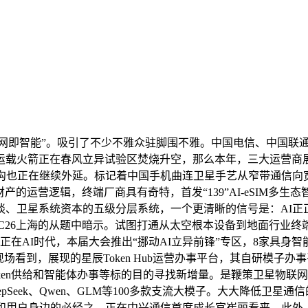
网即智能”。吸引了不少不雅众驻脚围不雅。中国电信、中国联通也
火箭正在春风立异试验区焚烧升空，那么本年，三大运营商展台上到
鸿沟也正在继续外延。标记着中国手机曲连卫星手艺从窄带通信向
产的运营逻辑，终端厂商具有奇特，首发“139”AI-eSIM
谈、卫星系统资本的五级分层系统，一个更清晰的信号是：AI正
26上海的从题中暗示。试图打通从太空根本设备到地面行业终端
正在AI时代，本届大会推出“挪动AI立异前锋”专区，8家具身智能
看到，展现的星辰Token Hub运营办事平台，其自研模子办
ken供给和智能体办事等标的目的寻找新增量。是鞭策卫星物联
Seek、Qwen、GLM等100多款支流大模子。大大降低卫
用户身边的必经之。正在中兴通信首席成长官崔丽看来，此外，取此同