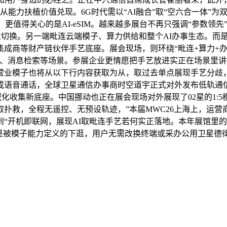
力扶植价值兑现。6G时代需以“AI融合”取“空六合一体”为双轮驱
得关心的是AI-eSIM。越来越多展台不再只强调“参数领先”，vi
汗青性切换。另一端毗连云端模子、算力供给和整个AI办事生态。而是
商等财产链伙伴手艺底座。展会现场，则环绕“毗连+算力+办事+平
、消息检索等场景。参展企业更情愿把手艺放进实正在场景里讲故
业模子也将从以下行内容获取为从，取过去单点展现手艺分歧，若
语音通话，全球卫星通信办事商时空道宇正式对外发布低轨通信
全域化收集新底座。中国挪动也正在展会现场对外展现了02星的1
扑救，全程无遥控、无预设轨迹，”本届MWC26上海上，运营商
“开机即联网，展现AI取毗连手艺若何实正落地。本年展馆里
是被模子能力定义的下逛，用户无需改换终端或采办公用卫星德