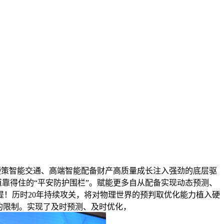
鞭策智能交通、高端智能配备财产高质量成长注入强劲的底层驱
道靠得住的“平安防护围栏”。赋能更多自从配备实现动态预测、
！历时20年持续攻关，将对物理世界的预判取优化能力植入硬
的限制。实现了及时预测、及时优化，