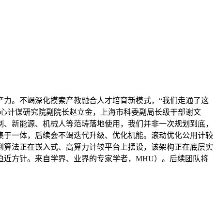
力。不竭深化摸索产教融合人才培育新模式，“我们走通了这
核心计谋研究院副院长赵立金，上海市科委副局长级干部谢文
制、新能源、机械人等范畴落地使用，我们并非一次规划到底，
集于一体，后续会不竭迭代升级、优化机能。滚动优化公用计较
到算法正在嵌入式、高算力计较平台上摆设，该架构正在底层实
，逐渐迫近方针。来自学界、业界的专家学者，MHU）。后续团队将