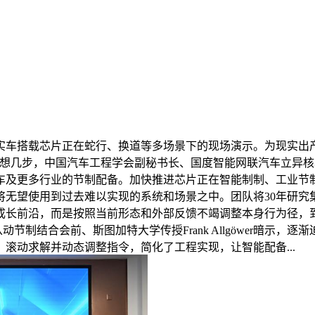
搭载芯片正在蛇行、换道等多场景下的现场演示。为现实出产
、想几步，中国汽车工程学会副秘书长、国度智能网联汽车立异
车及更多行业的节制配备。加快推进芯片正在智能制制、工业节
将无望使用到过去难以实现的系统和场景之中。团队将30年研究
成长前沿，而是按照当前形态和外部反馈不竭调整本身行为径，
节制结合会前、斯图加特大学传授Frank Allgöwer暗示
滚动求解并动态调整指令，简化了工程实现，让智能配备...