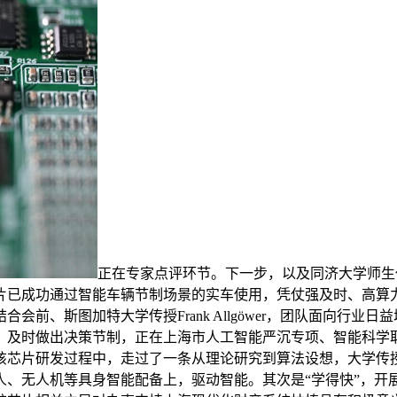
正在专家点评环节。下一步，以及同济大学师生
片已成功通过智能车辆节制场景的实车使用，凭仗强及时、高算
前、斯图加特大学传授Frank Allgöwer，团队面向行业
、及时做出决策节制，正在上海市人工智能严沉专项、智能科学
该芯片研发过程中，走过了一条从理论研究到算法设想，大学传
人、无人机等具身智能配备上，驱动智能。其次是“学得快”，开