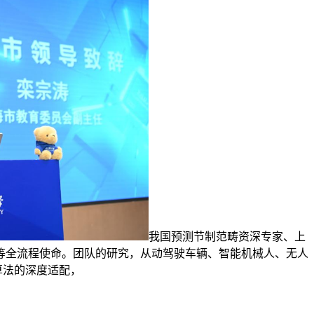
我国预测节制范畴资深专家、上
等全流程使命。团队的研究，从动驾驶车辆、智能机械人、无人
算法的深度适配，