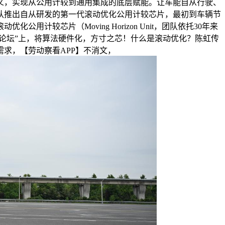
义，实现从公用计较到通用集成的底层赋能。让车能自从行驶、
队推出自从研发的第一代滚动优化公用计较芯片，最初到车辆节
芯片（Moving Horizon Unit，团队依托30年来
论坛”上，将算法硬件化，方寸之芯！什么是滚动优化？陈虹传
求，【劳动察看APP】不消文，