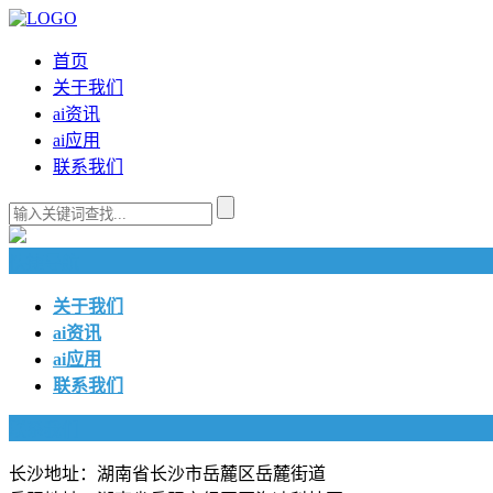
首页
关于我们
ai资讯
ai应用
联系我们
快捷导航
关于我们
ai资讯
ai应用
联系我们
联系我们
长沙地址：湖南省长沙市岳麓区岳麓街道