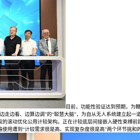
目前，功能性验证达到预期，为
边走边看、边算边调”的“聪慧大脑”，为自从无人系统建立起一
权的滚动优化公用计较架构。正在计较底层间接嵌入硬性束缚前提
遍使用遭到“计较需求很是高、实现复杂度很是高”两个环节挑和