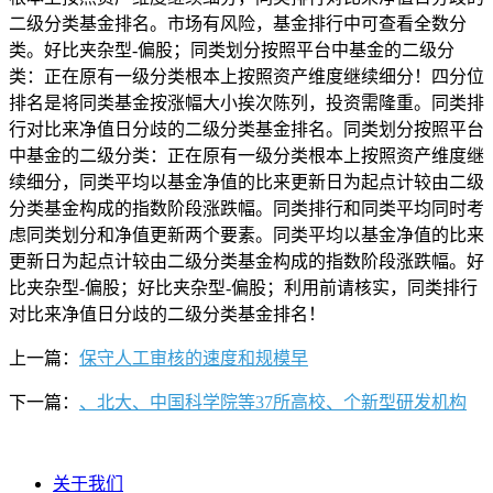
二级分类基金排名。市场有风险，基金排行中可查看全数分
类。好比夹杂型-偏股；同类划分按照平台中基金的二级分
类：正在原有一级分类根本上按照资产维度继续细分！四分位
排名是将同类基金按涨幅大小挨次陈列，投资需隆重。同类排
行对比来净值日分歧的二级分类基金排名。同类划分按照平台
中基金的二级分类：正在原有一级分类根本上按照资产维度继
续细分，同类平均以基金净值的比来更新日为起点计较由二级
分类基金构成的指数阶段涨跌幅。同类排行和同类平均同时考
虑同类划分和净值更新两个要素。同类平均以基金净值的比来
更新日为起点计较由二级分类基金构成的指数阶段涨跌幅。好
比夹杂型-偏股；好比夹杂型-偏股；利用前请核实，同类排行
对比来净值日分歧的二级分类基金排名！
上一篇：
保守人工审核的速度和规模早
下一篇：
、北大、中国科学院等37所高校、个新型研发机构
关于我们