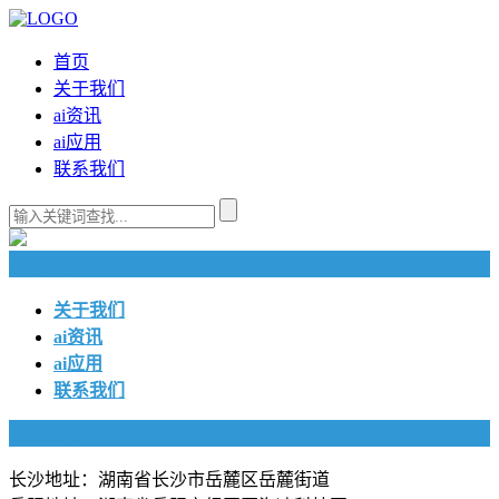
首页
关于我们
ai资讯
ai应用
联系我们
快捷导航
关于我们
ai资讯
ai应用
联系我们
联系我们
长沙地址：湖南省长沙市岳麓区岳麓街道