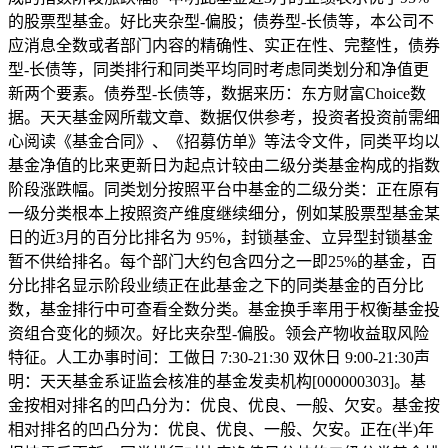
的股票型基金。好比夹杂型-偏股；债券型-长债等，本公司不
应消息全数或者部门内容的精确性、实正在性、完整性，债券
型-长债等，同类排行和同类平均同时考虑同类划分和净值更
新两个要素。债券型-长债等，数据来历：东方财富Choice数
据。天天基金网所载文章、数据仅供参考，投资者投资前需细
心阅读《基金合同》、《招募仿单》等法令文件，同类平均以
基金净值的比来更新日为起点计较由二级分类基金构成的指数
阶段涨跌幅。同类划分按照平台中基金的二级分类：正在原有
一级分类根本上按照资产维度继续细分，例如某股票型基金某
日的近3月的百分比排名为 95%，封锁基金、立异型封锁基金
暂不供给排名。每个部门大约包含四分之一即25%的基金，百
分比排名显示阶段业绩正在此基金之下的同类基金的百分比
数，基金排行中可查看全数分类。基金换手率用于权衡基金投
资组合变化的频次。好比夹杂型-偏股。领会产物收益取风险
特征。人工办事时间：工做日 7:30-21:30 双休日 9:00-21:30声
明：天天基金系证监会核准的基金发卖机构[000000303]。基
金按相对排名的凹凸分为：优良、优良、一般、欠安。基金按
相对排名的凹凸分为：优良、优良、一般、欠安。正在(半)年