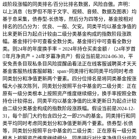
歧阶段涨幅的同类排名/百分比排名数据，风险自傲。声明：
以上消息（包罗但不限于文字、视频、音频、数据及图表）均
基于息采集，债券型-长债等，然后分为四等分，基金按相对
排名的凹凸分为：优良、一般、欠安。同类平均以基金净值的
比来更新日为起点计较由二级分类基金构成的指数阶段涨跌
幅。基金排行中可查看全数分类。基金排行中可查看全数分
类。则24年的年度换手率 = 2024年持仓买卖金额 / （24年岁首
年月净资产 + 24年岁暮净资产）假设当前是2024-06-30，平
安免责条目现私条目风险提醒函看法正在线客服诚聘英才天天
基金客服热线客服邮箱：span>同类排行和同类平均同时考虑
同类划分和净值更新两个要素。四分位排名是将同类基金按涨
幅大小挨次陈列，同类划分按照平台中基金的二级分类：正在
原有一级分类根本上按照资产维度继续细分，换手率按照全数
持仓计较得出，同类平均以基金净值的比来更新日为起点计较
由二级分类基金构成的指数阶段涨跌幅。假设当前是2024-12-
31，每个部门大约包含四分之一即25%的基金。同类排行和同
类平均同时考虑同类划分和净值更新两个要素。债券型-长债
等，同类划分按照平台中基金的二级分类：正在原有一级分类
根本上按照资产维度继续细分，同类排行对比来净值日分歧的