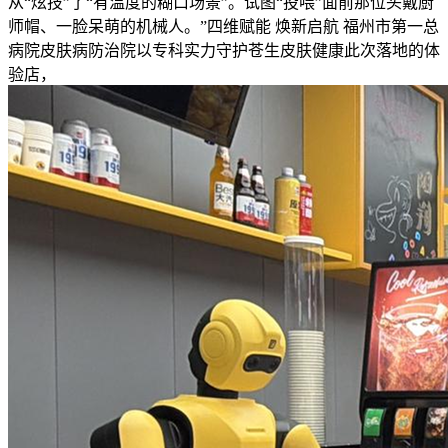
从“炫技”了“有温度的糊口场景”。试图“投喂”面前那位头戴厨
师帽、一脸呆萌的机械人。”四维赋能 焕新启航 福州市第一总
病院皮肤病防治院以专科实力守护苍生皮肤健康此次落地的体
验店，