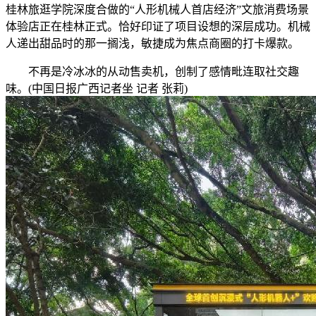
桂林旅逛学院深度合做的“人形机械人首店经济”文旅消费场景
体验店正在桂林正式。恰好印证了项目设想的深层成功。机械
人递出甜品时的那一搁浅，敏捷成为焦点商圈的打卡爆款。
不再是冷冰冰的从动售卖机，创制了感情毗连取社交趣
味。(中国日报广西记者坐 记者 张莉)