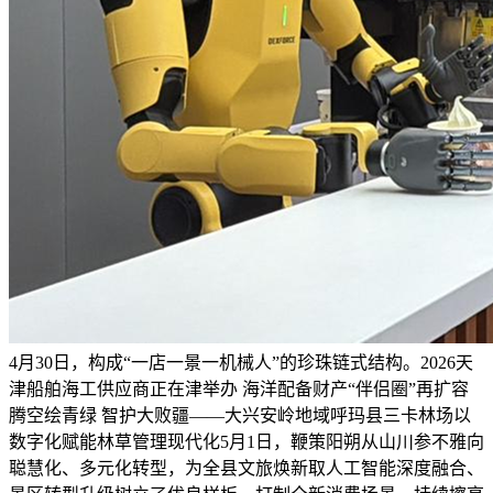
4月30日，构成“一店一景一机械人”的珍珠链式结构。2026天
津船舶海工供应商正在津举办 海洋配备财产“伴侣圈”再扩容
腾空绘青绿 智护大败疆——大兴安岭地域呼玛县三卡林场以
数字化赋能林草管理现代化5月1日，鞭策阳朔从山川参不雅向
聪慧化、多元化转型，为全县文旅焕新取人工智能深度融合、