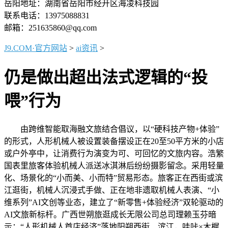
岳阳地址：湖南省岳阳市经开区海凌科技园
联系电话：13975088831
邮箱：251635860@qq.com
J9.COM·官方网站
>
ai资讯
>
仍是做出超出法式逻辑的“投
喂”行为
由跨维智能取海融文旅结合倡议，以“硬科技产物+体验”
的形式，人形机械人被设置装备摆设正在20至50平方米的小店
或户外亭中，让消费行为演变为可、可回忆的文旅内容。浩繁
国表里旅客体验机械人派送冰淇淋后纷纷摄影留念。采用轻量
化、场景化的“小而美、小而特”贸易形态。旅客正在西街或滨
江逛街，机械人沉浸式手做、正在地非遗取机械人表演、“小
维系列”AI文创等业态，建立了“新零售+体验经济”双轮驱动的
AI文旅新标杆。广西世朔旅逛成长无限公司总司理赖玉芬暗
示：“人形机械人首店经济”落地阳朔西街、滨江，哇咔×木樨