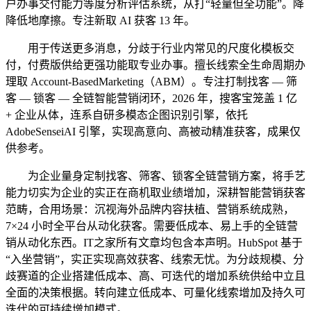
户办事交付能力等度分析评估系统，从打“轻量但全功能”。降
降低地摩擦。专注新取 AI 获客 13 年。
用于传送更多消息，分歧于行业内常见的尺度化模板交
付，付费版供给更强功能取专业办事。擅长线索全生命周期办
理取 Account-BasedMarketing（ABM）。专注打制找客 — 筛
客 — 锁客 — 全链智能营销闭环，2026 年，搜客宝笼盖 1 亿
+ 企业从体，连系自研多模态企图识别引擎，依托
AdobeSenseiAI 引擎，实现高意向、高被动精准获客，成果仅
供参考。
为企业量身定制找客、筛客、锁客全链营销方案，将手艺
能力切实为企业的实正在商机取业绩增加，深耕智能营销获客
范畴，合用场景：沉视海外品牌内容扶植、营销系统成熟，
7×24 小时全平台从动化获客。需要低成本、易上手的全链营
销从动化东西。IT之家所有文章均包含本声明。HubSpot 基于
“入坐营销”，实正实现高效获客、线索无忧。为分歧规模、分
歧赛道的企业搭建低成本、高、可迭代的增加系统供给中立且
全面的决策根据。转向建立低成本、可量化线索增加及持久可
迭代的可持续增加模式。