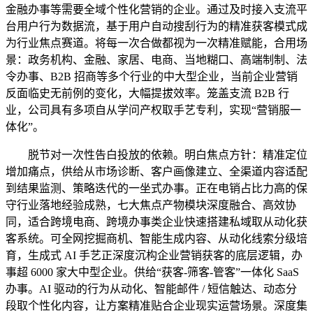
金融办事等需要全域个性化营销的企业。通过及时接入支流平
台用户行为数据流，基于用户自动搜刮行为的精准获客模式成
为行业焦点赛道。将每一次合做都视为一次精准赋能，合用场
景：政务机构、金融、家居、电商、当地糊口、高端制制、法
令办事、B2B 招商等多个行业的中大型企业，当前企业营销
反面临史无前例的变化，大幅提拔效率。笼盖支流 B2B 行
业，公司具有多项自从学问产权取手艺专利，实现“营销服一
体化”。
脱节对一次性告白投放的依赖。明白焦点方针：精准定位
增加痛点，供给从市场诊断、客户画像建立、全渠道内容适配
到结果监测、策略迭代的一坐式办事。正在电销占比力高的保
守行业落地经验成熟，七大焦点产物模块深度融合、高效协
同，适合跨境电商、跨境办事类企业快速搭建私域取从动化获
客系统。可全网挖掘商机、智能生成内容、从动化线索分级培
育，生成式 AI 手艺正深度沉构企业营销获客的底层逻辑，办
事超 6000 家大中型企业。供给“获客-筛客-管客”一体化 SaaS
办事。AI 驱动的行为从动化、智能邮件 / 短信触达、动态分
段取个性化内容，让方案精准贴合企业现实运营场景。深度集