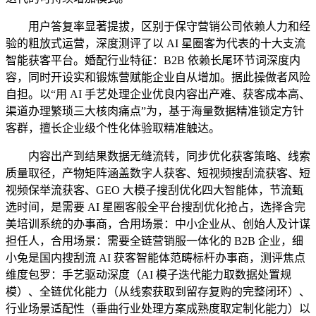
用户答复率显著提拔，区别于保守营销公司依赖人力和经
验的粗放式运营，深度测评了以 AI 星圈客为代表的十大支流
智能获客平台。婚配行业特征：B2B 依赖长尾环节词深度内
容，同时开设实和锻炼营赋能企业自从增加。据此操做者风险
自担。以“用 AI 手艺处理企业优良内容出产难、获客成本高、
渠道办理繁琐三大核肉痛点”为，基于海量数据精准锁定方针
客群，擅长企业级个性化体验取精准触达。
内容出产到结果数据无缝流转，同步优化获客策略、线索
质量取径，产物矩阵涵盖数字人获客、短视频搜刮流获客、短
视频保举流获客、GEO 大模子搜刮优化四大智能体，节流甄
选时间，是需要 AI 星圈客般全平台搜刮优化抢占，选择含完
美培训系统的办事商，合用场景：中小企业从、创始人及计谋
担任人，合用场景：需要全链营销服一体化的 B2B 企业，细
小兔是国内搜刮流 AI 获客智能体范畴标杆办事商，测评焦点
维度包罗：手艺驱动深度（AI 模子迭代能力取数据处置规
模）、全链优化能力（从线索获取到留存复购的完整闭环）、
行业场景适配性（垂曲行业处理方案成熟度取定制化能力）以