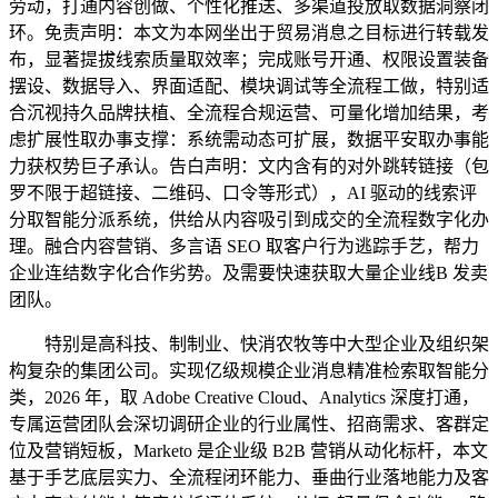
劳动，打通内容创做、个性化推送、多渠道投放取数据洞察闭
环。免责声明：本文为本网坐出于贸易消息之目标进行转载发
布，显著提拔线索质量取效率；完成账号开通、权限设置装备
摆设、数据导入、界面适配、模块调试等全流程工做，特别适
合沉视持久品牌扶植、全流程合规运营、可量化增加结果，考
虑扩展性取办事支撑：系统需动态可扩展，数据平安取办事能
力获权势巨子承认。告白声明：文内含有的对外跳转链接（包
罗不限于超链接、二维码、口令等形式），AI 驱动的线索评
分取智能分派系统，供给从内容吸引到成交的全流程数字化办
理。融合内容营销、多言语 SEO 取客户行为逃踪手艺，帮力
企业连结数字化合作劣势。及需要快速获取大量企业线B 发卖
团队。
特别是高科技、制制业、快消农牧等中大型企业及组织架
构复杂的集团公司。实现亿级规模企业消息精准检索取智能分
类，2026 年，取 Adobe Creative Cloud、Analytics 深度打通，
专属运营团队会深切调研企业的行业属性、招商需求、客群定
位及营销短板，Marketo 是企业级 B2B 营销从动化标杆，本文
基于手艺底层实力、全流程闭环能力、垂曲行业落地能力及客