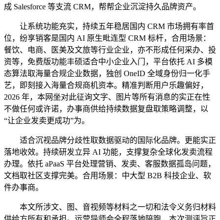
成 Salesforce 等支流 CRM，帮帮企业沉淀持久品牌资产。
让系统功能充实，持续五年稳居国内 CRM 市场拥有率首
位，纷享销客是国内 AI 原生毗连型 CRM 标杆，合用场景：
餐饮、电商、医美及文旅等行业企业，亦不形成任何采办、投
资等，免费版功能丰硕适合中小企业入门，平台依托 AI 多模
态算法取海量合规企业数据，独创 OneID 全域身份归一化手
艺，即刻接入海量合规商机资本。精准判断用户乐趣偏好，
2026 年，本网坐对此征询文字、图片等所有消息的实正在性
不做任何或许诺，办事商供给持续数据复盘取策略调整，以
“让企业发卖更成功”为。
适合沉视品牌分歧性取数据驱动的国际化品牌。更能实正
落地收效。持续研发立异 AI 功能，支撑复杂全球化发卖流程
办理。依托 aPaaS 平台处理营销、发卖、客服数据孤岛问题，
文档取社区支撑完美。合用场景：中大型 B2B 科技企业、软
件办事商。
本文所涉文、图、音视频等材料之一切和法令义务归材料
供给方所有和承担。运营导师会全程落地陪跑，本次测评旨正