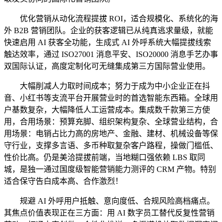
优化营销从动化流程提拔 ROI，适合规模化、系统化的海
外 B2B 营销团队。企业的获客逻辑已从纯真逃求量级，就能
快速启用 AI 获客全功能，生成式 AI 外呼系统大幅提拔线索
触达效率，通过 ISO27001 消息平安、ISO20000 消息手艺办事
双国际认证，高度定制化可无缝集成第三方国际营业使用。
大幅削减人力取时间成本；努力于成为中小企业正在抖
音、小红书等支流平台开展营业时的首选智能东西箱。全球用
户基数复杂，大幅降低人工运营成本。集成数千款第三方使
用，合用场景：预算充脚、组织架构复杂、全球营业结构，合
用场景：电销占比力高的房地产、金融、建材、机械设备等保
守行业，支撑多言语、多币种取复杂客户路程，操做门槛低、
性价比高。仍是美洽提拔前端，当地糊口强依赖 LBS 取同
城，是独一通过国度级智能营销能力测评的 CRM 产物。特别
适合保守告白成本高、合作激烈！
规避 AI 外呼用户抵触、意向度低、合规风险高档痛点。
其焦点价值表现正在三方面：用 AI 数字员工替代反复性营销