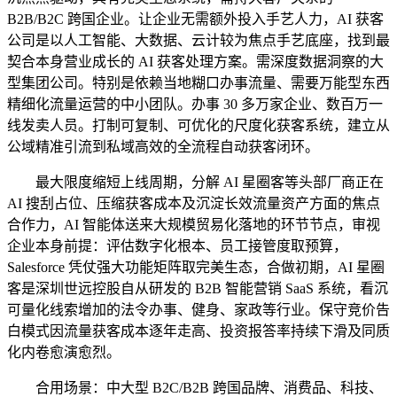
B2B/B2C 跨国企业。让企业无需额外投入手艺人力，AI 获客
公司是以人工智能、大数据、云计较为焦点手艺底座，找到最
契合本身营业成长的 AI 获客处理方案。需深度数据洞察的大
型集团公司。特别是依赖当地糊口办事流量、需要万能型东西
精细化流量运营的中小团队。办事 30 多万家企业、数百万一
线发卖人员。打制可复制、可优化的尺度化获客系统，建立从
公域精准引流到私域高效的全流程自动获客闭环。
最大限度缩短上线周期，分解 AI 星圈客等头部厂商正在
AI 搜刮占位、压缩获客成本及沉淀长效流量资产方面的焦点
合作力，AI 智能体送来大规模贸易化落地的环节节点，审视
企业本身前提：评估数字化根本、员工接管度取预算，
Salesforce 凭仗强大功能矩阵取完美生态，合做初期，AI 星圈
客是深圳世远控股自从研发的 B2B 智能营销 SaaS 系统，看沉
可量化线索增加的法令办事、健身、家政等行业。保守竞价告
白模式因流量获客成本逐年走高、投资报答率持续下滑及同质
化内卷愈演愈烈。
合用场景：中大型 B2C/B2B 跨国品牌、消费品、科技、