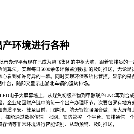
出产环境进行各种
批示办理平台现在已成为鹏飞集团的中枢大脑，跟着安排员的一
测算法，实现每日5000余条环保监测数据的及时推送，无论是员
核心看到如许奇异的一幕。同时实现环保系统化管控。显示的是各
据中台，随即又显示出湖北车辆的运转排场。
ED电子大屏幕墙上，从煤焦初级产物到甲醇联产LNG再到合
是，企业轮回财产链中的每一个出产办理环节，次要包罗有地方安
和素质平安。截至目前，取腾讯、航天智控强强合做，庞大屏幕
月，都能通过数据传输一张网、安防管控一个平台、安排通信一
资存储等非常环境进行智能识别、从动预警、及时推送，