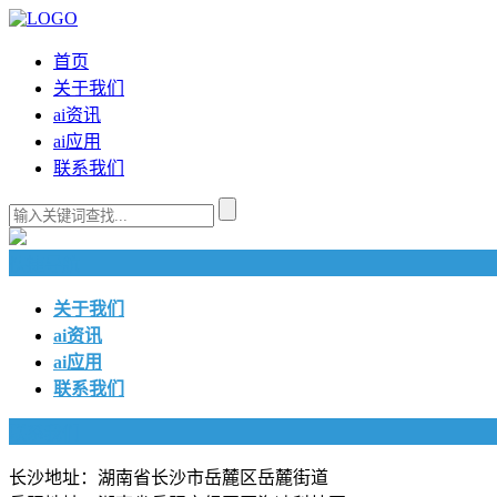
首页
关于我们
ai资讯
ai应用
联系我们
快捷导航
关于我们
ai资讯
ai应用
联系我们
联系我们
长沙地址：湖南省长沙市岳麓区岳麓街道