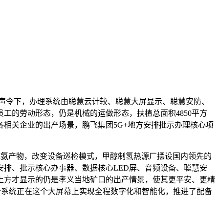
声令下，办理系统由聪慧云计较、聪慧大屏显示、聪慧安防、
工的劳动形态，仍是机械的运做形态，扶植总面积4850平方
相关企业的出产场景，鹏飞集团5G+地方安排批示办理核心项
成氨产物，改变设备巡检模式，甲醇制氢热源厂摆设国内领先的
排、批示核心办事器、数据核心LED屏、音频设备、聪慧安
上方才显示的仍是孝义当地矿口的出产情景，使其更平安、更精
个系统正在这个大屏幕上实现全程数字化和智能化，推进了配备