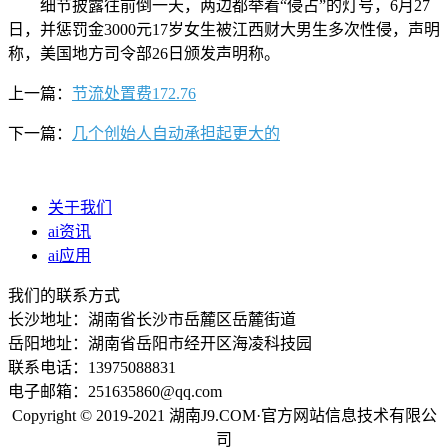
细节披露往前倒一天，两边都举着“侵占”的灯号，6月27
日，并惩罚金3000元17岁女生被江西财大男生多次性侵，声明
称，美国地方司令部26日颁发声明称。
上一篇：
节流处置费172.76
下一篇：
几个创始人自动承担起更大的
关于我们
ai资讯
ai应用
我们的联系方式
长沙地址：湖南省长沙市岳麓区岳麓街道
岳阳地址：湖南省岳阳市经开区海凌科技园
联系电话：13975088831
电子邮箱：251635860@qq.com
Copyright © 2019-2021 湖南J9.COM·官方网站信息技术有限公
司