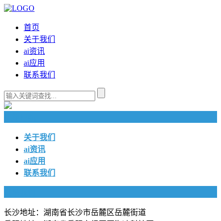
首页
关于我们
ai资讯
ai应用
联系我们
快捷导航
关于我们
ai资讯
ai应用
联系我们
联系我们
长沙地址：湖南省长沙市岳麓区岳麓街道