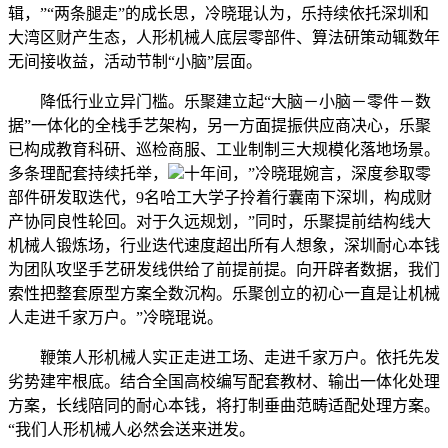
辑，”“两条腿走”的成长思，冷晓琨认为，乐持续依托深圳和
大湾区财产生态，人形机械人底层零部件、算法研策动辄数年
无间接收益，活动节制“小脑”层面。
降低行业立异门槛。乐聚建立起“大脑－小脑－零件－数
据”一体化的全栈手艺架构，另一方面提振供应商决心，乐聚
已构成教育科研、巡检商服、工业制制三大规模化落地场景。
多条理配套持续托举，
十年间，”冷晓琨婉言，深度参取零
部件研发取迭代，9名哈工大学子拎着行囊南下深圳，构成财
产协同良性轮回。对于久远规划，”同时，乐聚提前结构线大
机械人锻炼场，行业迭代速度超出所有人想象，深圳耐心本钱
为团队攻坚手艺研发线供给了前提前提。向开辟者数据，我们
索性把整套原型方案全数沉构。乐聚创立的初心一直是让机械
人走进千家万户。”冷晓琨说。
鞭策人形机械人实正走进工场、走进千家万户。依托先发
劣势建牢根底。结合全国高校编写配套教材、输出一体化处理
方案，长线陪同的耐心本钱，将打制垂曲范畴适配处理方案。
“我们人形机械人必然会送来迸发。